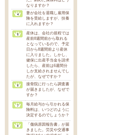
なりますか？
妻が会社を退職し雇用保
険を受給しますが、扶養
に入れますか？
産休は、会社の規程では
産前8週間前から取れる
となっているので、予定
日から8週間前より産休
に入りました。しかし、
健保に出産手当金を請求
したら、産前は6週間分
しか支給されませんでし
たが、なぜですか？
接骨院に行ったら調査書
が届きましたが、なぜで
すか？
毎月給与から引かれる保
険料は、いつどのように
決定するのでしょうか？
「傷病原因報告書」が届
きました。労災や交通事