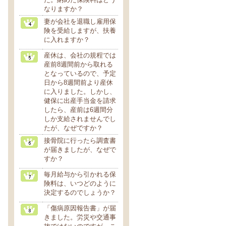
なりますか？
妻が会社を退職し雇用保
険を受給しますが、扶養
に入れますか？
産休は、会社の規程では
産前8週間前から取れる
となっているので、予定
日から8週間前より産休
に入りました。しかし、
健保に出産手当金を請求
したら、産前は6週間分
しか支給されませんでし
たが、なぜですか？
接骨院に行ったら調査書
が届きましたが、なぜで
すか？
毎月給与から引かれる保
険料は、いつどのように
決定するのでしょうか？
「傷病原因報告書」が届
きました。労災や交通事